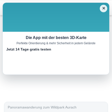
Menu
✕
Wandern
Die App mit der besten 3D-Karte
Perfekte Orientierung & mehr Sicherheit in jedem Gelände
Wildpark
Jetzt 14 Tage gratis testen
11.2 km
04:00 h
351 m
m
Eine Tour von:
Contwise
..
Panoramawanderung zum Wildpark Aurach