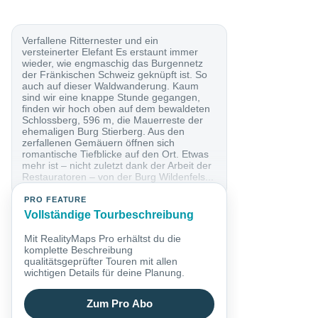
Verfallene Ritternester und ein
versteinerter Elefant Es erstaunt immer
wieder, wie engmaschig das Burgennetz
der Fränkischen Schweiz geknüpft ist. So
auch auf dieser Waldwanderung. Kaum
sind wir eine knappe Stunde gegangen,
finden wir hoch oben auf dem bewaldeten
Schlossberg, 596 m, die Mauerreste der
ehemaligen Burg Stierberg. Aus den
zerfallenen Gemäuern öffnen sich
romantische Tiefblicke auf den Ort. Etwas
mehr ist – nicht zuletzt dank der Arbeit der
Restauratoren – von der Burg Wildenfels...
PRO FEATURE
Vollständige Tourbeschreibung
Mit RealityMaps Pro erhältst du die
komplette Beschreibung
qualitätsgeprüfter Touren mit allen
wichtigen Details für deine Planung.
Zum Pro Abo