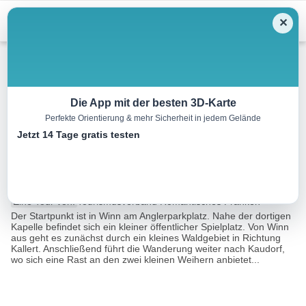
Menu
✕
Wandern
Die App mit der besten 3D-Karte
Perfekte Orientierung & mehr Sicherheit in jedem Gelände
Wiesenbrüter-Runde (Winn-
Jetzt 14 Tage gratis testen
Kaudorf)
9.3 km
02:35 h
97 m
96 m
Eine Tour von:
Tourismusverband Romantisches Franken
Der Startpunkt ist in Winn am Anglerparkplatz. Nahe der dortigen
Kapelle befindet sich ein kleiner öffentlicher Spielplatz. Von Winn
aus geht es zunächst durch ein kleines Waldgebiet in Richtung
Kallert. Anschließend führt die Wanderung weiter nach Kaudorf,
wo sich eine Rast an den zwei kleinen Weihern anbietet...