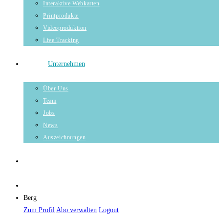
Interaktive Webkarten
Printprodukte
Videoproduktion
Live Tracking
Unternehmen
Über Uns
Team
Jobs
News
Auszeichnungen
Berg
Zum Profil
Abo verwalten
Logout