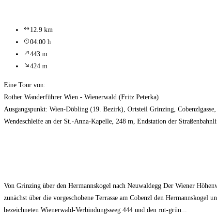
12.9 km
04:00 h
443 m
424 m
Eine Tour von:
Rother Wanderführer Wien - Wienerwald (Fritz Peterka)
Ausgangspunkt: Wien-Döbling (19. Bezirk), Ortsteil Grinzing, Cobenzlgasse,
Wendeschleife an der St.-Anna-Kapelle, 248 m, Endstation der Straßenbahnlin
Von Grinzing über den Hermannskogel nach Neuwaldegg Der Wiener Höhenweg
zunächst über die vorgeschobene Terrasse am Cobenzl den Hermannskogel un
bezeichneten Wienerwald-Verbindungsweg 444 und den rot-grün...