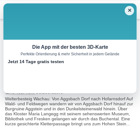
Menu
✕
Wandern
Die App mit der besten 3D-Karte
Perfekte Orientierung & mehr Sicherheit in jedem Gelände
Welterbesteig Wachau 10:
Jetzt 14 Tage gratis testen
Aggsbach Dorf-Hofarnsdorf
17.6 km
05:45 h
777 m
779 m
Eine Tour von:
Outdooractive
Welterbesteig Wachau: Von Aggsbach Dorf nach Hofarnsdorf Auf
Wald- und Feldwegen wandern wir von Aggsbach Dorf hinauf zur
Burgruine Aggstein und in den Dunkelsteinerwald hinein. Über
das Kloster Maria Langegg mit seinem sehenswerten Museum,
Bibliothek und Fresken gelangen wir durch das Buchental. Eine
kurze gesichterte Kletterpassage bringt uns zum Hohen Stein...