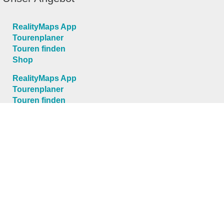
RealityMaps App
Tourenplaner
Touren finden
Shop
RealityMaps App
Tourenplaner
Touren finden
Shop
Touren entdecken
Schönste Wandertouren
Top-Touren
Top-Regionen
Skitouren
Schönste Wandertouren