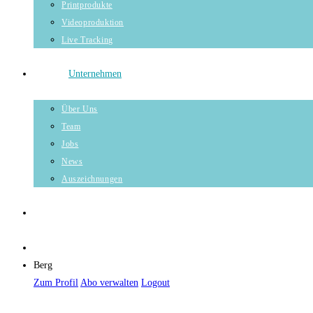
Printprodukte
Videoproduktion
Live Tracking
Unternehmen
Über Uns
Team
Jobs
News
Auszeichnungen
Berg
Zum Profil
Abo verwalten
Logout