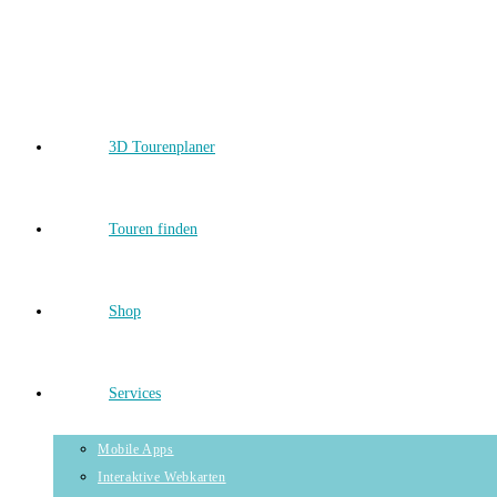
Skip
to
content
3D Tourenplaner
Touren finden
Shop
Services
Mobile Apps
Interaktive Webkarten