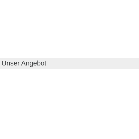
Unser Angebot
RealityMaps App
Tourenplaner
Touren finden
Shop
Touren entdecken
Schönste Wandertouren
Top-Touren