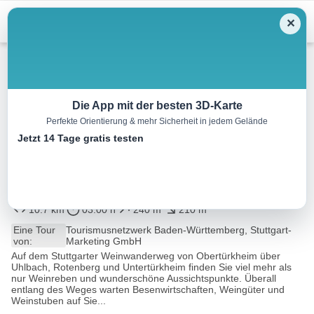
Menu
✕
Wandern
Die App mit der besten 3D-Karte
Perfekte Orientierung & mehr Sicherheit in jedem Gelände
Weinwanderweg Obertürkheim
Jetzt 14 Tage gratis testen
– Uhlbach – Rotenberg –
Untertürkheim
10.7 km
03:00 h
240 m
210 m
Eine Tour
Tourismusnetzwerk Baden-Württemberg, Stuttgart-
von:
Marketing GmbH
Auf dem Stuttgarter Weinwanderweg von Obertürkheim über
Uhlbach, Rotenberg und Untertürkheim finden Sie viel mehr als
nur Weinreben und wunderschöne Aussichtspunkte. Überall
entlang des Weges warten Besenwirtschaften, Weingüter und
Weinstuben auf Sie...