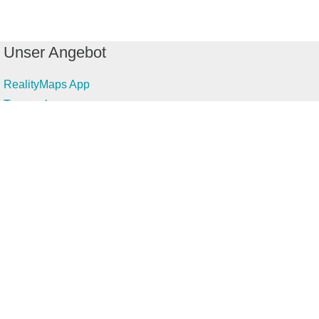
Unser Angebot
RealityMaps App
Tourenplaner
Touren finden
Shop
Touren entdecken
Schönste Wandertouren
Top-Touren
Top-Regionen
Skitouren
Infos & Service
News