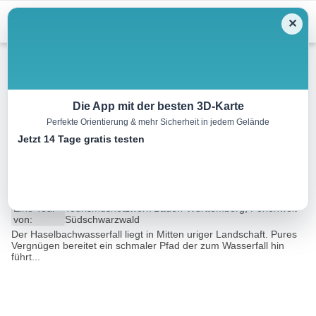
Menu
✕
Wandern
Die App mit der besten 3D-Karte
Perfekte Orientierung & mehr Sicherheit in jedem Gelände
Weilheim: Zum
Jetzt 14 Tage gratis testen
Haselbachwasserfall
2.6 km
01:00 h
29 m
214 m
Eine Tour
Tourismusnetzwerk Baden-Württemberg, Ferienwelt
von:
Südschwarzwald
Der Haselbachwasserfall liegt in Mitten uriger Landschaft. Pures
Vergnügen bereitet ein schmaler Pfad der zum Wasserfall hin
führt...