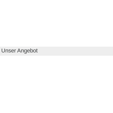
Unser Angebot
RealityMaps App
Tourenplaner
Touren finden
Shop
Touren entdecken
Schönste Wandertouren
Top-Touren