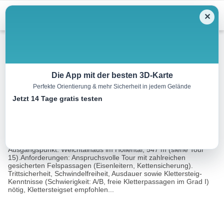
Menu
✕
Wandern
Die App mit der besten 3D-Karte
Perfekte Orientierung & mehr Sicherheit in jedem Gelände
Weichtalklamm
Jetzt 14 Tage gratis testen
7.0 km
04:00 h
833 m
833 m
Eine Tour
Rother Wanderführer Wiener Hausberge Süd (Franz
von:
Hauleitner, Rudolf Hauleitner)
Ausgangspunkt: Weichtalhaus im Höllental, 547 m (siehe Tour
15).Anforderungen: Anspruchsvolle Tour mit zahlreichen
gesicherten Felspassagen (Eisenleitern, Kettensicherung).
Trittsicherheit, Schwindelfreiheit, Ausdauer sowie Klettersteig-
Kenntnisse (Schwierigkeit: A/B, freie Kletterpassagen im Grad I)
nötig, Klettersteigset empfohlen...