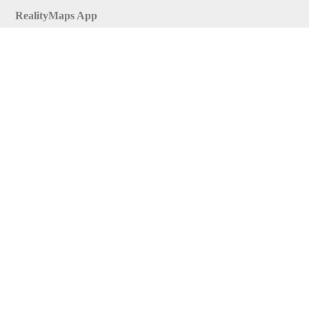
RealityMaps App
Tourenplaner
Touren finden
Shop
Touren entdecken
Schönste Wandertouren
Top-Touren
Top-Regionen
Skitouren
Infos & Service
News
FAQs
Über uns