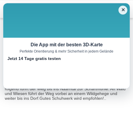
Menu
✕
Wandern
Die App mit der besten 3D-Karte
Perfekte Orientierung & mehr Sicherheit in jedem Gelände
Weg Schartmühle
Jetzt 14 Tage gratis testen
4.5 km
01:25 h
148 m
140 m
Eine Tour von:
TOURDATA
Ausgangspunkt ist der Dorfplatz Rechberg. Die Beschilderung
folgend führt der Weg bis ins Naarntal zur Schartmühle. An Wald
und Wiesen führt der Weg vorbei an einem Wildgehege und
weiter bis ins Dorf.Gutes Schuhwerk wird empfohlen!..