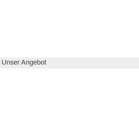
Unser Angebot
RealityMaps App
Tourenplaner
Touren finden
Shop
Touren entdecken
Schönste Wandertouren
Top-Touren