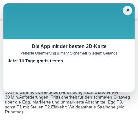
Menu
✕
Wandern
Die App mit der besten 3D-Karte
Perfekte Orientierung & mehr Sicherheit in jedem Gelände
Wasserflue, Ramsflue und Egg
Jetzt 14 Tage gratis testen
17.1 km
04:45 h
422 m
820 m
Eine Tour von:
Rother Wanderführer Aargau (Jürg Schrammel)
Ausgangspunkt: Salhöhe, 781 m, Bushaltestelle.Endpunkt: Aarau,
383 m, Bahnhof. Direkte Busverbindung nach Salhöhe alle
30 Min.Anforderungen: Trittsicherheit für den schmalen Gratweg
über die Egg. Markierte und unmarkierte Abschnitte. Egg T3,
sonst T1 mit Stellen T2.Einkehr: Waldgasthaus Saalhöhe (Mo.
Ruhetag)...