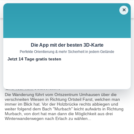
Menu
✕
Winterwandern
Die App mit der besten 3D-Karte
Perfekte Orientierung & mehr Sicherheit in jedem Gelände
Wanderwege Erlach –
Jetzt 14 Tage gratis testen
Umhausen 304
4.6 km
01:30 h
177 m
160 m
Eine Tour von:
Outdooractive
Die Wanderung führt vom Ortszentrum Umhausen über die
verschneiten Wiesen in Richtung Ortsteil Farst, welchen man
immer im Blick hat. Vor der Holzbrücke rechts abbiegen und
weiter folgend dem Bach "Murbach" leicht aufwärts in Richtung
Murbach, von dort hat man dann die Möglichkeit aus drei
Winterwanderwegen nach Erlach zu wählen...