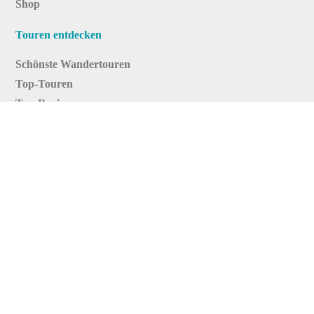
Shop
Touren entdecken
Schönste Wandertouren
Top-Touren
Top-Regionen
Skitouren
Infos & Service
News
FAQs
Über uns
RealityMaps
Team
Jobs