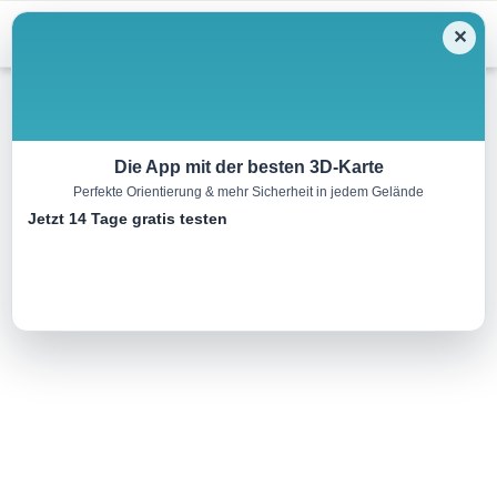
Menu
✕
Wandern
Die App mit der besten 3D-Karte
Perfekte Orientierung & mehr Sicherheit in jedem Gelände
Wanderweg Nr. 1
Jetzt 14 Tage gratis testen
7.0 km
00:00 h
198 m
200 m
Eine Tour von:
Naturpark Altmühltal
..