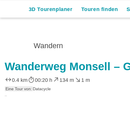
3D Tourenplaner
Touren finden
Wandern
Wanderweg Monsell – 
0.4 km
00:20 h
134 m
1 m
Eine Tour von:
Datacycle
..