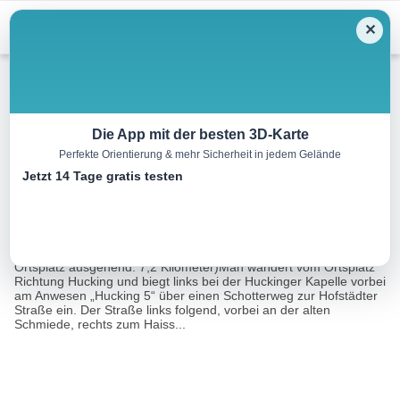
Menu
✕
Wandern
Die App mit der besten 3D-Karte
Perfekte Orientierung & mehr Sicherheit in jedem Gelände
Wanderweg Filzmoos
Jetzt 14 Tage gratis testen
6.5 km
01:36 h
24 m
31 m
Eine Tour von:
TOURDATA
Wanderweg Filzmoos (grün-weiße Markierung; Länge vom
Ortsplatz ausgehend: 7,2 Kilometer)Man wandert vom Ortsplatz
Richtung Hucking und biegt links bei der Huckinger Kapelle vorbei
am Anwesen „Hucking 5“ über einen Schotterweg zur Hofstädter
Straße ein. Der Straße links folgend, vorbei an der alten
Schmiede, rechts zum Haiss...