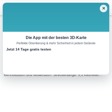
Menu
✕
Wandern
Die App mit der besten 3D-Karte
Perfekte Orientierung & mehr Sicherheit in jedem Gelände
Wanderweg 31 Neuendettelsau
Jetzt 14 Tage gratis testen
9.5 km
03:45 h
138 m
136 m
Eine Tour von:
Tourismusverband Romantisches Franken
Rundweg über die Neuendettelsauer Ortsteile Watzendorf,
Bertholdsdorf und Wollersdorf. Streckenlänge: 9,3 Kilometer...