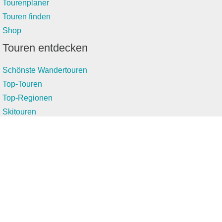
Tourenplaner
Touren finden
Shop
Touren entdecken
Schönste Wandertouren
Top-Touren
Top-Regionen
Skitouren
Infos & Service
News
FAQs
Über uns
RealityMaps
Team