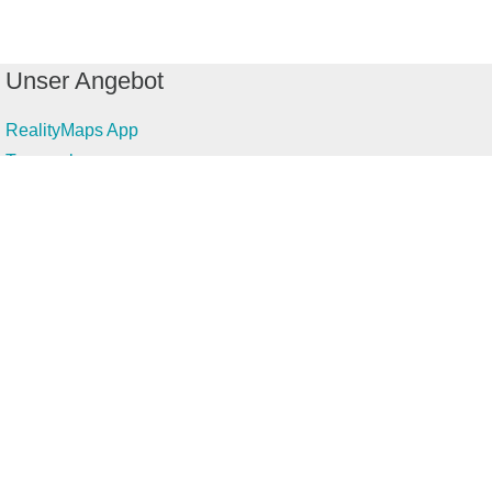
Unser Angebot
RealityMaps App
Tourenplaner
Touren finden
Shop
Touren entdecken
Schönste Wandertouren
Top-Touren
Top-Regionen
Skitouren
Infos & Service
News