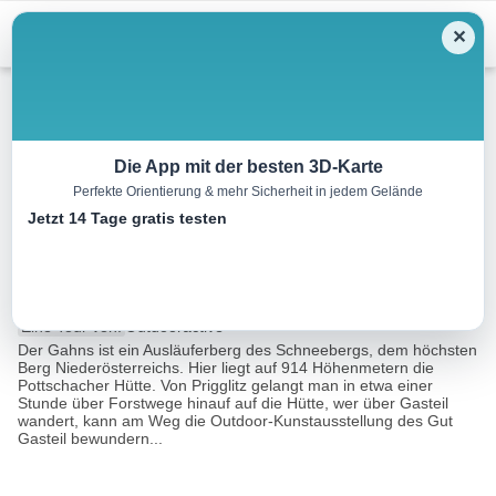
Menu
✕
Wandern
Die App mit der besten 3D-Karte
Perfekte Orientierung & mehr Sicherheit in jedem Gelände
Wanderung zur Pottschacher
Jetzt 14 Tage gratis testen
Hütte (von Prigglitz)
2.2 km
01:00 h
284 m
m
Eine Tour von:
Outdooractive
Der Gahns ist ein Ausläuferberg des Schneebergs, dem höchsten
Berg Niederösterreichs. Hier liegt auf 914 Höhenmetern die
Pottschacher Hütte. Von Prigglitz gelangt man in etwa einer
Stunde über Forstwege hinauf auf die Hütte, wer über Gasteil
wandert, kann am Weg die Outdoor-Kunstausstellung des Gut
Gasteil bewundern...