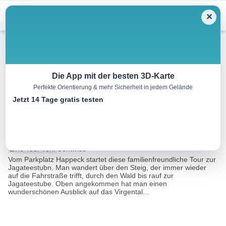
Menu
✕
Wandern
Die App mit der besten 3D-Karte
Perfekte Orientierung & mehr Sicherheit in jedem Gelände
Wanderung zur Jagateestubn
Jetzt 14 Tage gratis testen
1.700m
2.1 km
01:50 h
250 m
240 m
Eine Tour von:
Contwise
Vom Parkplatz Happeck startet diese familienfreundliche Tour zur
Jagateestubn. Man wandert über den Steig, der immer wieder
auf die Fahrstraße trifft, durch den Wald bis rauf zur
Jagateestube. Oben angekommen hat man einen
wunderschönen Ausblick auf das Virgental...