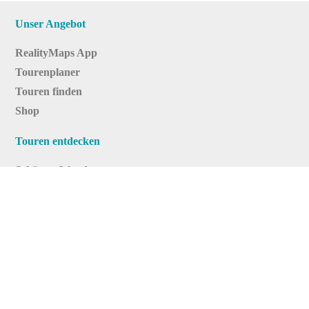
Unser Angebot
RealityMaps App
Tourenplaner
Touren finden
Shop
Touren entdecken
Schönste Wandertouren
Top-Touren
Top-Regionen
Skitouren
Infos & Service
News
FAQs