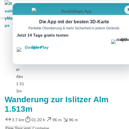
Skip
Menu
to
content
Die App mit der besten 3D-Karte
Perfekte Orientierung & mehr Sicherheit in jedem Gelände
Jetzt 14 Tage gratis testen
Wandern
Wanderung zur Islitzer Alm
1.513m
3.7 km
01:20 h
96 m
96 m
Eine Tour von:
Contwise