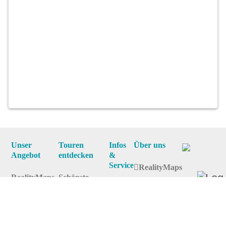
Unser
Touren
Infos
Über uns
Angebot
entdecken
&
Service
RealityMaps
RealityMaps
Schönste
Team
App
Wandertouren
News
Jobs
Tourenplaner
Top-Touren
FAQs
Touren
Top-Regionen
Youtube
Instagram
Linkedin
finden