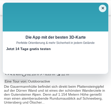
Menu
✕
Wandern
Die App mit der besten 3D-Karte
Perfekte Orientierung & mehr Sicherheit in jedem Gelände
Wanderung zur
Jetzt 14 Tage gratis testen
Gauermannhütte (von
Miesenbach)
4.6 km
02:20 h
635 m
12 m
Eine Tour von:
Outdooractive
Die Gauermannhütte befindet sich direkt beim Plattensteingipfel
auf der Dürren Wand und ist eines der schönsten Wanderziele in
den Gutensteiner Alpen. Denn auf 1.154 Metern Höhe genießt
man einen atemberaubende Rundumausblick auf Schneeberg,
Untersberg und Ötscher...