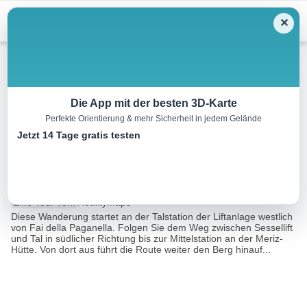
Menu
✕
Bergwandern
Die App mit der besten 3D-Karte
Perfekte Orientierung & mehr Sicherheit in jedem Gelände
Wanderung zum La Paganella
Jetzt 14 Tage gratis testen
von Fai della Paganella
12.8 km
06:22 h
1186 m
1186 m
Eine Tour von:
RealityMaps
Diese Wanderung startet an der Talstation der Liftanlage westlich
von Fai della Paganella. Folgen Sie dem Weg zwischen Sessellift
und Tal in südlicher Richtung bis zur Mittelstation an der Meriz-
Hütte. Von dort aus führt die Route weiter den Berg hinauf...