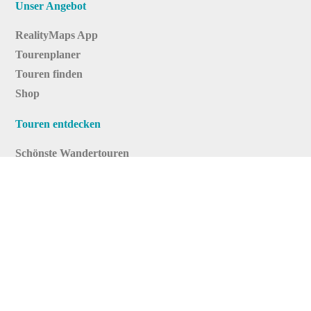
Unser Angebot
RealityMaps App
Tourenplaner
Touren finden
Shop
Touren entdecken
Schönste Wandertouren
Top-Touren
Top-Regionen
Skitouren
Infos & Service
News
FAQs