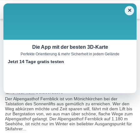
Skip
Menu
✕
to
content
Winterwandern
Die App mit der besten 3D-Karte
Perfekte Orientierung & mehr Sicherheit in jedem Gelände
Wanderung zum Alpengasthof
Jetzt 14 Tage gratis testen
Fernblick (von Mönichkirchen)
3.7 km
01:15 h
217 m
68 m
Eine Tour von:
Outdooractive
Der Alpengasthof Fernblick ist von Mönichkirchen bei der
Talstation des Sonnenlifts aus gemütlich zu erreichen. Wer den
Weg abkürzen möchte und Zeit sparen will, fährt mit dem Lift bis
zur Bergstation von, wo aus man über schöne, flache Wege zum
Alpengasthof gelangt. Der Alpengasthof Fernblick auf 1.180 m
Seehöhe, ist nicht nur im Winter ein beliebter Ausgangspunkt für
Skifahrer...