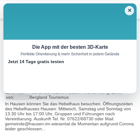
Menu
✕
Wandern
Die App mit der besten 3D-Karte
Perfekte Orientierung & mehr Sicherheit in jedem Gelände
Wanderung Zell im Wiesental-
Jetzt 14 Tage gratis testen
Hausen-Zell im Wiesental
9.4 km
03:09 h
366 m
366 m
Eine Tour
Tourismusnetzwerk Baden-Württemberg, Zeller
von:
Bergland Tourismus
In Hausen können Sie das Hebelhaus besuchen. Öffnungszeiten
des Hebelhauses Hausen: Mittwoch, Samstag und Sonntag von
13:30 Uhr bis 17:00 Uhr, Gruppen und Führungen nach
Vereinbarung. Auskunft Tel. Nr. 07622/68730 oder Mail:
gemeinde@hausen-im-wiesental.de Momentan aufgrund Corona
leider geschlossen...