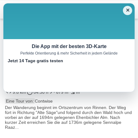
Menu
✕
Wandern
Die App mit der besten 3D-Karte
Perfekte Orientierung & mehr Sicherheit in jedem Gelände
Wanderung von Rinnen zur
Jetzt 14 Tage gratis testen
Ehenbichler Alm & Sennalpe
Raaz
9.8 km
04:30 h
679 m
m
Eine Tour von:
Contwise
Der Wanderung beginnt im Ortszentrum von Rinnen. Der Weg
fürt in Richtung "Alte Säge"und folgend durch den Wald hoch und
vorbei an der auf 1694m gelegenen Ehenbichler Alm. Nach
kurzer Zeit erreichen Sie die auf 1736m gelegene Sennalpe
Raaz...