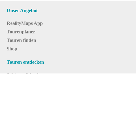
Unser Angebot
RealityMaps App
Tourenplaner
Touren finden
Shop
Touren entdecken
Schönste Wandertouren
Top-Touren
Top-Regionen
Skitouren
Infos & Service
News
FAQs