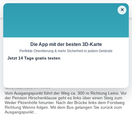
Menu
✕
Wandern
Die App mit der besten 3D-Karte
Perfekte Orientierung & mehr Sicherheit in jedem Gelände
Wanderung von Jerzens nach
Jetzt 14 Tage gratis testen
Wenns
3.9 km
01:30 h
140 m
260 m
Eine Tour von:
Contwise
Vom Ausgangspunkt führt der Weg ca. 300 m Richtung Leins. Vor
der Pension Hirschenklause geht es links über einen Steig zum
Weiler Pitzenhöfe hinunter. Nach der Brücke links dem Forstweg
Richtung Wenns folgen. Mit dem Bus gelangen Sie zurück zum
Ausgangspunkt...