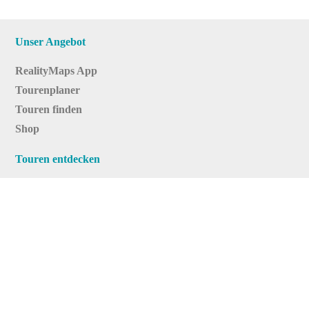
Unser Angebot
RealityMaps App
Tourenplaner
Touren finden
Shop
Touren entdecken
Schönste Wandertouren
Top-Touren
Top-Regionen
Skitouren
Infos & Service
News