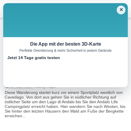
Menu
✕
Bergwandern
Die App mit der besten 3D-Karte
Perfekte Orientierung & mehr Sicherheit in jedem Gelände
Wanderung um den Piz Galin
Jetzt 14 Tage gratis testen
und Cima die Lasteri
22.7 km
11:23 h
2628 m
2627 m
Eine Tour von:
RealityMaps
Diese Wanderung startet kurz vor einem Sportplatz westlich von
Cavedago. Von dort aus gehen Sie in südlicher Richtung auf
östlicher Seite um den Lago di Andalo bis Sie den Andalo Life
Campingplatz erreicht haben. Hier wandern Sie nach Westen, bis
Sie hinter den letzten Häusern den Wald am Fuße der Bergkette
erreichen...