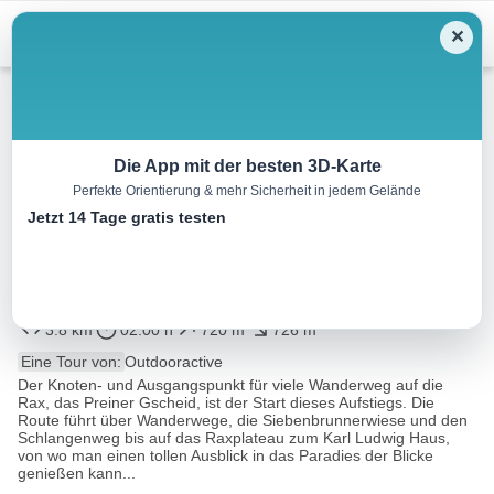
Menu
✕
Wandern
Die App mit der besten 3D-Karte
Perfekte Orientierung & mehr Sicherheit in jedem Gelände
Wanderung über den
Jetzt 14 Tage gratis testen
Schlangenweg zum Karl
Ludwig Haus
3.8 km
02:00 h
720 m
726 m
Eine Tour von:
Outdooractive
Der Knoten- und Ausgangspunkt für viele Wanderweg auf die
Rax, das Preiner Gscheid, ist der Start dieses Aufstiegs. Die
Route führt über Wanderwege, die Siebenbrunnerwiese und den
Schlangenweg bis auf das Raxplateau zum Karl Ludwig Haus,
von wo man einen tollen Ausblick in das Paradies der Blicke
genießen kann...