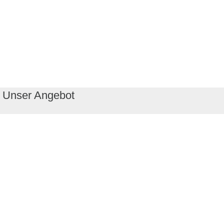
Unser Angebot
RealityMaps App
Tourenplaner
Touren finden
Shop
Touren entdecken
Schönste Wandertouren
Top-Touren