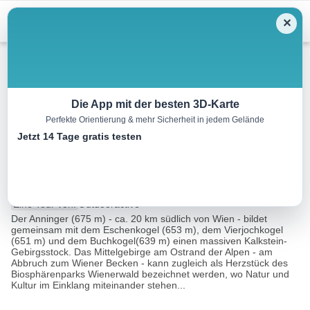
Menu
✕
Wandern
Die App mit der besten 3D-Karte
Perfekte Orientierung & mehr Sicherheit in jedem Gelände
Wanderregion Anninger: Von
Jetzt 14 Tage gratis testen
Gaaden nach Hinterbrühl
10.6 km
03:10 h
379 m
422 m
Eine Tour von:
Outdooractive
Der Anninger (675 m) - ca. 20 km südlich von Wien - bildet
gemeinsam mit dem Eschenkogel (653 m), dem Vierjochkogel
(651 m) und dem Buchkogel(639 m) einen massiven Kalkstein-
Gebirgsstock. Das Mittelgebirge am Ostrand der Alpen - am
Abbruch zum Wiener Becken - kann zugleich als Herzstück des
Biosphärenparks Wienerwald bezeichnet werden, wo Natur und
Kultur im Einklang miteinander stehen...