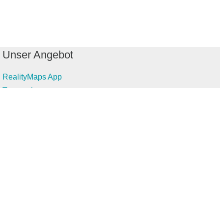
Unser Angebot
RealityMaps App
Tourenplaner
Touren finden
Shop
Touren entdecken
Schönste Wandertouren
Top-Touren
Top-Regionen
Skitouren
Infos & Service