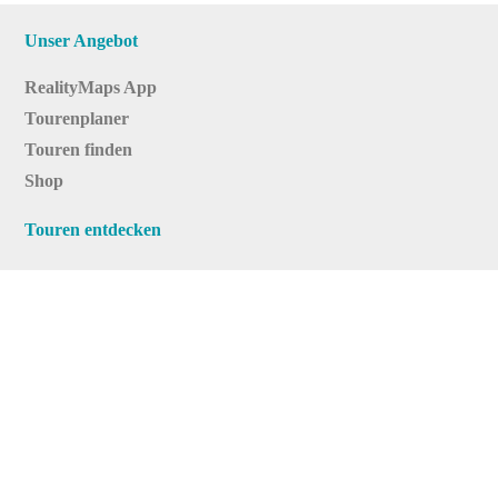
Unser Angebot
RealityMaps App
Tourenplaner
Touren finden
Shop
Touren entdecken
Schönste Wandertouren
Top-Touren
Top-Regionen
Skitouren
Infos & Service
News
FAQs