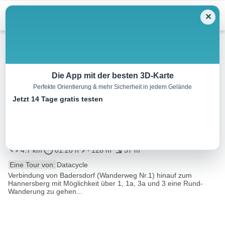
Menu
✕
Wandern
Die App mit der besten 3D-Karte
Perfekte Orientierung & mehr Sicherheit in jedem Gelände
Wandern in der Weinidylle:
Jetzt 14 Tage gratis testen
Verbindung (1a) Badersdorf –
Hannersberg
4.7 km
01:20 h
128 m
37 m
Eine Tour von:
Datacycle
Verbindung von Badersdorf (Wanderweg Nr.1) hinauf zum
Hannersberg mit Möglichkeit über 1, 1a, 3a und 3 eine Rund-
Wanderung zu gehen...