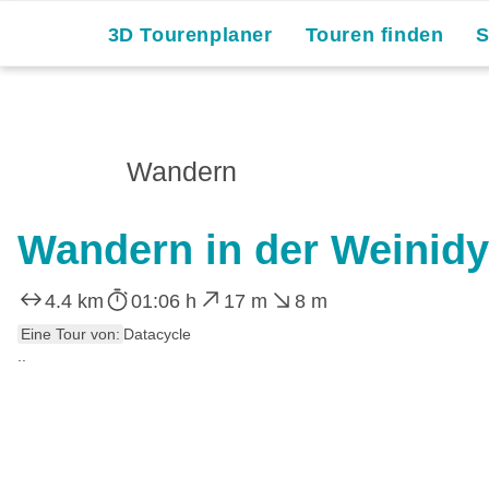
3D Tourenplaner
Touren finden
Wandern
Wandern in der Weinidy
4.4 km
01:06 h
17 m
8 m
Eine Tour von:
Datacycle
..