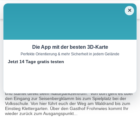
Menu
✕
Wandern
Die App mit der besten 3D-Karte
Perfekte Orientierung & mehr Sicherheit in jedem Gelände
Wandergolfrunde Weißbach
Jetzt 14 Tage gratis testen
3.0 km
01:00 h
20 m
20 m
Eine Tour von:
Outdooractive
Die Runde in der Naturparkgemeinde Weißbach ist 2,8 km lang
und startet direkt beim Naturparkzentrum. Von dort geht es über
den Eingang zur Seisenbergklamm bis zum Spielplatz bei der
Volksschule. Von hier führt euch der Weg am Waldrand bis zum
Einstieg Klettergarten. Über den Gasthof Frohnwies kommt Ihr
wieder zurück zum Ausgangspunkt...