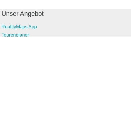
Unser Angebot
RealityMaps App
Tourenplaner
Touren finden
Shop
Touren entdecken
Schönste Wandertouren
Top-Touren
Top-Regionen
Skitouren
Infos & Service
News
FAQs