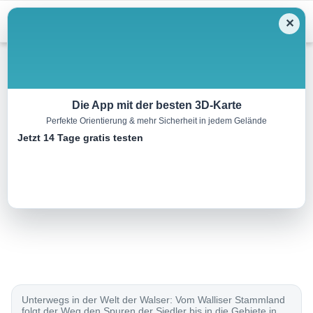
Menu
✕
Sonstiges
Die App mit der besten 3D-Karte
Perfekte Orientierung & mehr Sicherheit in jedem Gelände
Walserweg Gottardo
Jetzt 14 Tage gratis testen
210.0 km
00:00 h
13900 m
14000 m
Eine Tour von:
SchweizMobil
..
Unterwegs in der Welt der Walser: Vom Walliser Stammland
folgt der Weg den Spuren der Siedler bis in die Gebiete in