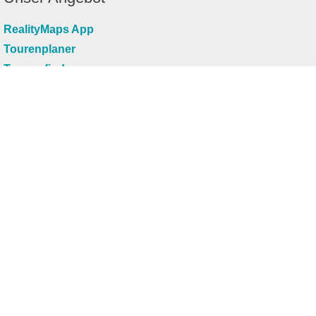
RealityMaps App
Tourenplaner
Touren finden
Shop
Touren entdecken
Schönste Wandertouren
Top-Touren
Top-Regionen
Skitouren
Infos & Service
News
FAQs
Über uns