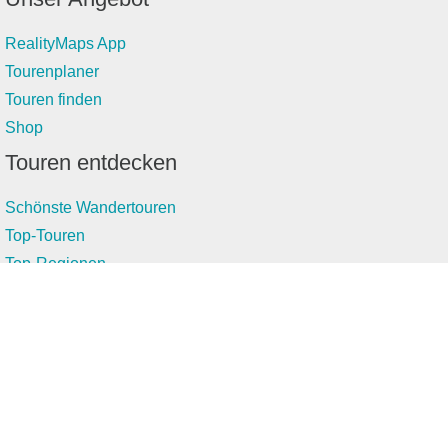
RealityMaps App
Tourenplaner
Touren finden
Shop
Touren entdecken
Schönste Wandertouren
Top-Touren
Top-Regionen
Skitouren
Infos & Service
News
FAQs
Über uns