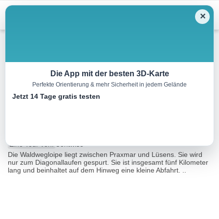
Menu
✕
Langlauf
Die App mit der besten 3D-Karte
Perfekte Orientierung & mehr Sicherheit in jedem Gelände
Waldwegloipe Praxmar –
Jetzt 14 Tage gratis testen
Lüsens (klassisch)
5.0 km
00:30 h
54 m
m
Eine Tour von:
Contwise
Die Waldwegloipe liegt zwischen Praxmar und Lüsens. Sie wird
nur zum Diagonallaufen gespurt. Sie ist insgesamt fünf Kilometer
lang und beinhaltet auf dem Hinweg eine kleine Abfahrt. ..