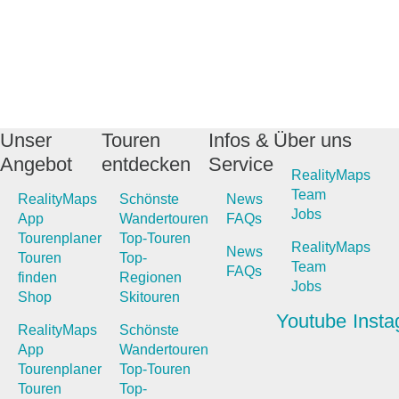
Unser
Touren
Infos &
Über uns
Angebot
entdecken
Service
RealityMaps
Team
RealityMaps
Schönste
News
Jobs
App
Wandertouren
FAQs
Tourenplaner
Top-Touren
RealityMaps
News
Touren
Top-
Team
FAQs
finden
Regionen
Jobs
Shop
Skitouren
Youtube
Inst
RealityMaps
Schönste
App
Wandertouren
Tourenplaner
Top-Touren
Touren
Top-