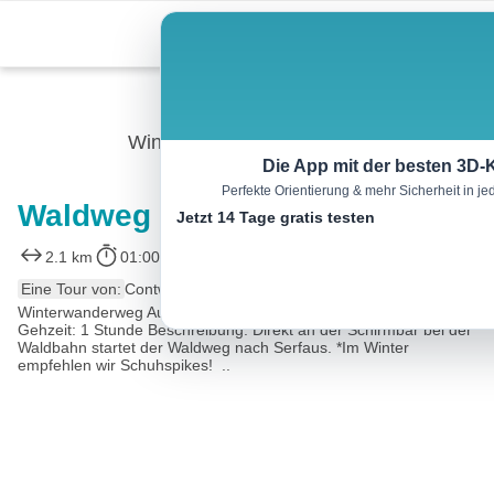
Skip
Menu
to
content
Winterwandern
Die App mit der besten 3D-
Perfekte Orientierung & mehr Sicherheit in 
Waldweg nach Serfaus
Jetzt 14 Tage gratis testen
2.1 km
01:00 h
66 m
56 m
Eine Tour von:
Contwise
Winterwanderweg Ausgangspunkt: Schirmbar bei der Waldbahn
Gehzeit: 1 Stunde Beschreibung: Direkt an der Schirmbar bei der
Waldbahn startet der Waldweg nach Serfaus. *Im Winter
empfehlen wir Schuhspikes! ..