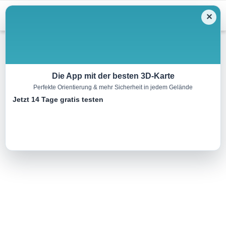
Menu
✕
Wandern
Die App mit der besten 3D-Karte
Perfekte Orientierung & mehr Sicherheit in jedem Gelände
Waldlehrpfad „Laubenbuch“
Jetzt 14 Tage gratis testen
2.0 km
00:00 h
31 m
47 m
Eine Tour von:
TI Weissenburg
..