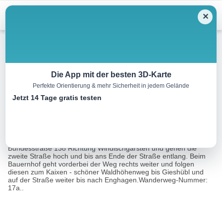
Menu
✕
Wandern
Die App mit der besten 3D-Karte
Perfekte Orientierung & mehr Sicherheit in jedem Gelände
Waldhof – Enghagen
Jetzt 14 Tage gratis testen
3.8 km
01:21 h
206 m
157 m
Eine Tour von:
TOURDATA
Beim Waldhof in Pießling bei Roßleithen wandern Sie auf der
Bundesstraße 138 Richtung Windischgarsten und gehen die
zweite Straße hoch und bis ans Ende der Straße entlang. Beim
Bauernhof geht vorderbei der Weg rechts weiter und folgen
diesen zum Kaixen - schöner Waldhöhenweg bis Gieshübl und
auf der Straße weiter bis nach Enghagen.Wanderweg-Nummer:
17a..