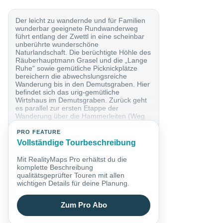
Der leicht zu wandernde und für Familien
wunderbar geeignete Rundwanderweg
führt entlang der Zwettl in eine scheinbar
unberührte wunderschöne
Naturlandschaft. Die berüchtigte Höhle des
Räuberhauptmann Grasel und die „Lange
Ruhe“ sowie gemütliche Picknickplätze
bereichern die abwechslungsreiche
Wanderung bis in den Demutsgraben. Hier
befindet sich das urig-gemütliche
Wirtshaus im Demutsgraben. Zurück geht
es parallel zur ersten Etappe der
Wanderung über die Hammerleiten (Weg
12 der Naturfreunde)...
PRO FEATURE
Vollständige Tourbeschreibung
Mit RealityMaps Pro erhältst du die
komplette Beschreibung
qualitätsgeprüfter Touren mit allen
wichtigen Details für deine Planung.
Zum Pro Abo