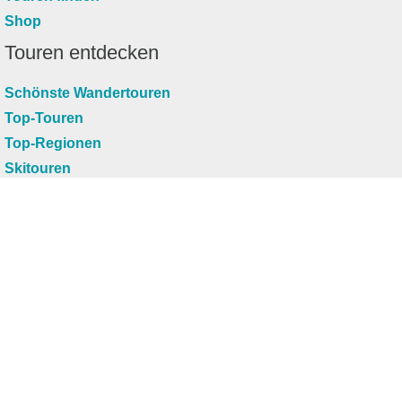
Shop
Touren entdecken
Schönste Wandertouren
Top-Touren
Top-Regionen
Skitouren
Infos & Service
News
FAQs
Über uns
RealityMaps
Team
Jobs