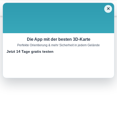
Menu
✕
Wandern
Die App mit der besten 3D-Karte
Perfekte Orientierung & mehr Sicherheit in jedem Gelände
Waldblickrunde
Jetzt 14 Tage gratis testen
2.6 km
00:38 h
10 m
10 m
Eine Tour von:
TOURDATA
..