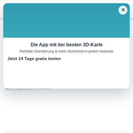
Menu
✕
Wandern
Die App mit der besten 3D-Karte
Perfekte Orientierung & mehr Sicherheit in jedem Gelände
Walchsee – Ottenalm –
Jetzt 14 Tage gratis testen
Edernalm – Kössen
8.7 km
03:00 h
401 m
466 m
Eine Tour von:
Contwise
..