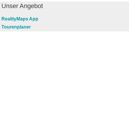
Unser Angebot
RealityMaps App
Tourenplaner
Touren finden
Shop
Touren entdecken
Schönste Wandertouren
Top-Touren
Top-Regionen
Skitouren
Infos & Service
News
FAQs