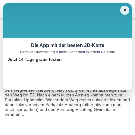
Menu
✕
Wandern
Die App mit der besten 3D-Karte
Perfekte Orientierung & mehr Sicherheit in jedem Gelände
Walchsee – Heuberg
Jetzt 14 Tage gratis testen
11.3 km
05:00 h
932 m
904 m
Eine Tour von:
Contwise
Am Anfang folgt man der Seestraße entlang in südliche Richtung
den Wegweisern Heuberg. Nach ca. 1 km rechts abzweigen auf
den Weg Nr. 52. Nach einem kurzen Anstieg kommt man zum
Parkplatz Lippenalm. Weiter dem Weg rechts aufwärts folgen und
dann links vorbei am Parkplatz Heuberg (alternativ kann man
auch hier parken) und den Forstweg Richtung Gwirchtalm
nehmen...