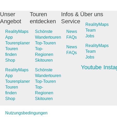
Unser
Touren
Infos &
Über uns
Angebot
entdecken
Service
RealityMaps
Team
RealityMaps
Schönste
News
Jobs
App
Wandertouren
FAQs
Tourenplaner
Top-Touren
RealityMaps
News
Touren
Top-
Team
FAQs
finden
Regionen
Jobs
Shop
Skitouren
Youtube
Inst
RealityMaps
Schönste
App
Wandertouren
Tourenplaner
Top-Touren
Touren
Top-
finden
Regionen
Shop
Skitouren
Nutzungsbedingungen