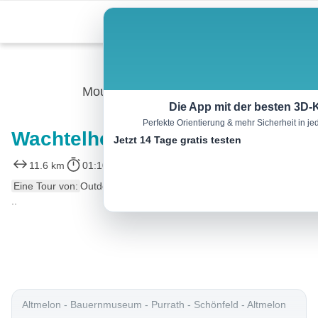
Skip
Menu
to
content
Mountainbike
Die App mit der besten 3D-
Perfekte Orientierung & mehr Sicherheit in 
Wachtelhof-Strecke
Jetzt 14 Tage gratis testen
11.6 km
01:10 h
238 m
238 m
Eine Tour von:
Outdooractive
..
Altmelon - Bauernmuseum - Purrath - Schönfeld - Altmelon