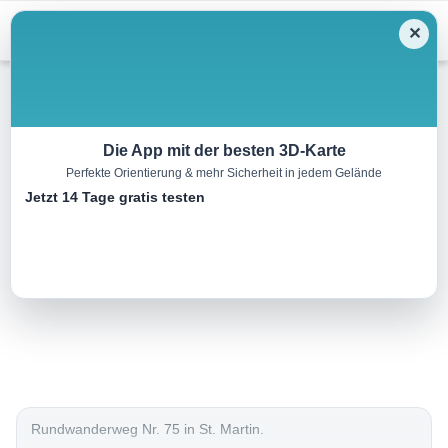
Menu
✕
Wandern
Die App mit der besten 3D-Karte
Perfekte Orientierung & mehr Sicherheit in jedem Gelände
Wachbergweg
Jetzt 14 Tage gratis testen
13.6 km
03:55 h
628 m
360 m
Eine Tour von:
Outdooractive
..
Rundwanderweg Nr. 75 in St. Martin.