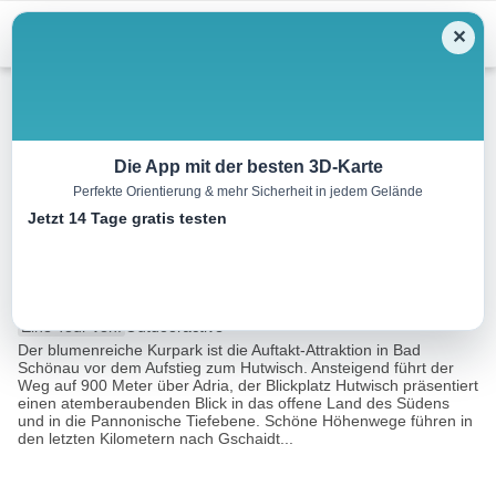
Menu
✕
Wandern
Die App mit der besten 3D-Karte
Perfekte Orientierung & mehr Sicherheit in jedem Gelände
WAB – Etappe 6: Bad Schönau
Jetzt 14 Tage gratis testen
– Gschaidt
11.2 km
04:00 h
587 m
312 m
Eine Tour von:
Outdooractive
Der blumenreiche Kurpark ist die Auftakt-Attraktion in Bad
Schönau vor dem Aufstieg zum Hutwisch. Ansteigend führt der
Weg auf 900 Meter über Adria, der Blickplatz Hutwisch präsentiert
einen atemberaubenden Blick in das offene Land des Südens
und in die Pannonische Tiefebene. Schöne Höhenwege führen in
den letzten Kilometern nach Gschaidt...