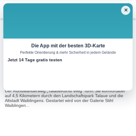
Menu
✕
Wandern
Die App mit der besten 3D-Karte
Perfekte Orientierung & mehr Sicherheit in jedem Gelände
WA 1 TalaueKunst Weg
Jetzt 14 Tage gratis testen
6.0 km
01:30 h
13 m
13 m
Eine Tour
Tourismusnetzwerk Baden-Württemberg,
von:
Waiblingen
Der Rundwanderweg „TalaueKunst Weg" führt Sie komfortabel
auf 4,5 Kilometern durch den Landschaftspark Talaue und die
Altstadt Waiblingens. Gestartet wird von der Galerie Stihl
Waiblingen...