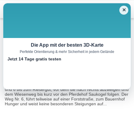
Menu
✕
Wandern
Die App mit der besten 3D-Karte
Perfekte Orientierung & mehr Sicherheit in jedem Gelände
Vorderstoder – Hunger
Jetzt 14 Tage gratis testen
3.3 km
01:15 h
310 m
180 m
Eine Tour von:
TOURDATA
Vom Steinergut in Vorderstoder aus wandern sie auf Weg Nr. 5
und 6 bis zum Riesergut, vor dem sie nach rechts abzweigen und
dem Wiesenweg bis kurz vor den Pferdehof Saukogel folgen. Der
Weg Nr. 6, führt teilweise auf einer Forststraße, zum Bauernhof
Hunger und weist keine besonderen Steigungen auf...