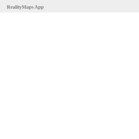
RealityMaps App
Tourenplaner
Touren finden
Shop
Touren entdecken
Schönste Wandertouren
Top-Touren
Top-Regionen
Skitouren
Infos & Service
News
FAQs
Über uns