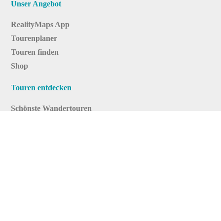
Unser Angebot
RealityMaps App
Tourenplaner
Touren finden
Shop
Touren entdecken
Schönste Wandertouren
Top-Touren
Top-Regionen
Skitouren
Infos & Service
News
FAQs