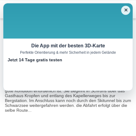
Menu
✕
Mountainbike
Die App mit der besten 3D-Karte
Perfekte Orientierung & mehr Sicherheit in jedem Gelände
Vorderkapellalpe Tour
Jetzt 14 Tage gratis testen
27.7 km
03:30 h
1370 m
1370 m
Eine Tour von:
RealityMaps
Die Tour zur Vorderkapellalpe ist eine schwere Tour für die eine
gute Kondition erforderlich ist. Sie beginnt in Schruns über das
Gasthaus Kropfen und entlang des Kapellerweges bis zur
Bergstation. Im Anschluss kann noch durch den Skitunnel bis zum
Schwarzsee weitergefahren werden. die Abfahrt erfolgt über die
selbe Route...