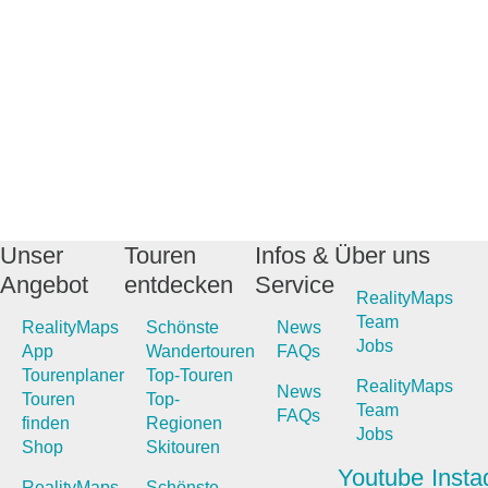
Unser
Touren
Infos &
Über uns
Angebot
entdecken
Service
RealityMaps
Team
RealityMaps
Schönste
News
Jobs
App
Wandertouren
FAQs
Tourenplaner
Top-Touren
RealityMaps
News
Touren
Top-
Team
FAQs
finden
Regionen
Jobs
Shop
Skitouren
Youtube
Inst
RealityMaps
Schönste