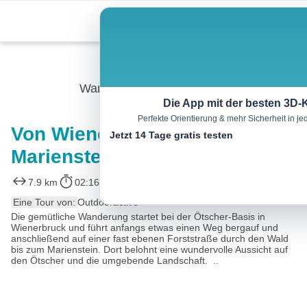
Skip
Menu
to
content
Wandern
Die App mit der besten 3D-
Perfekte Orientierung & mehr Sicherheit in 
Von Wienerbruck auf den
Jetzt 14 Tage gratis testen
Marienstein
7.9 km
02:16 h
201 m
201 m
Eine Tour von:
Outdooractive
Die gemütliche Wanderung startet bei der Ötscher-Basis in
Wienerbruck und führt anfangs etwas einen Weg bergauf und
anschließend auf einer fast ebenen Forststraße durch den Wald
bis zum Marienstein. Dort belohnt eine wundervolle Aussicht auf
den Ötscher und die umgebende Landschaft. ..