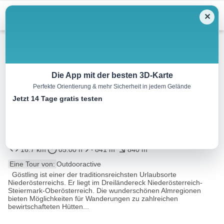
Skip
Menu
✕
to
content
Wandern
Die App mit der besten 3D-Karte
Perfekte Orientierung & mehr Sicherheit in jedem Gelände
Von Steinbachtal auf die
Jetzt 14 Tage gratis testen
Ybbstalerhütte und den
Goldaugraben
16.7 km
05:00 h
841 m
840 m
Eine Tour von:
Outdooractive
Göstling ist einer der traditionsreichsten Urlaubsorte
Niederösterreichs. Er liegt im Dreiländereck Niederösterreich-
Steiermark-Oberösterreich. Die wunderschönen Almregionen
bieten Möglichkeiten für Wanderungen zu zahlreichen
bewirtschafteten Hütten...