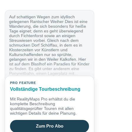
Auf schattigen Wegen zum idyllisch
gelegenen Rantscher Weiher Dies ist eine
Wanderung, die sich besonders für heiße
Tage eignet; denn es geht überwiegend
durch Fichtenforst sowie an einigen
Streuwiesen vorbei. Gleich nach dem
schmucken Dorf Schöffau, in dem es in
Klosterzeiten vor Künstlern und
Kulturschaffenden nur so sprühte,
gelangen wir in den Weiler Kalkofen. Hier
ist auf dem Blaslhof ein Paradies für Kinder
zu finden. Es gibt unter anderem eine
Ponyreitbahn, einen Lagerplatz mit...
PRO FEATURE
Vollständige Tourbeschreibung
Mit RealityMaps Pro erhältst du die
komplette Beschreibung
qualitätsgeprüfter Touren mit allen
wichtigen Details für deine Planung.
Zum Pro Abo